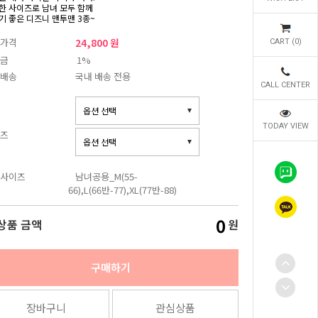
한 사이즈로 남녀 모두 함께
기 좋은 디즈니 맨투맨 3종~
가격
24,800 원
CART (
0
)
금
1%
배송
국내 배송 전용
CALL CENTER
TODAY VIEW
즈
사이즈
남녀공용_M(55-
66),L(66반-77),XL(77반-88)
0
상품 금액
원
구매하기
장바구니
관심상품