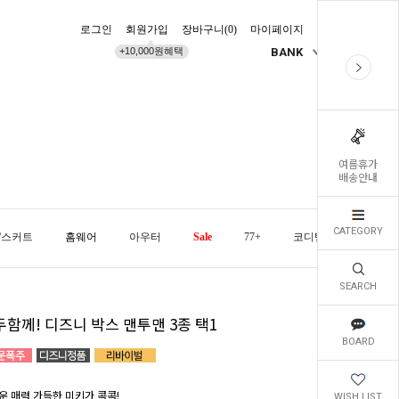
로그인
회원가입
장바구니(
0
)
마이페이지
배송조회
+10,000원혜택
BANK
KR
여름휴가
배송안내
CATEGORY
/스커트
홈웨어
아우터
Sale
77+
코디템
오늘발
SEARCH
두함께! 디즈니 박스 맨투맨 3종 택1
BOARD
운 매력 가득한 미키가 콕콕!
WISH LIST