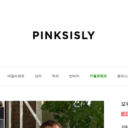
데일리세트
상의
하의
반바지
키별로팬츠
원피스
모
귀여