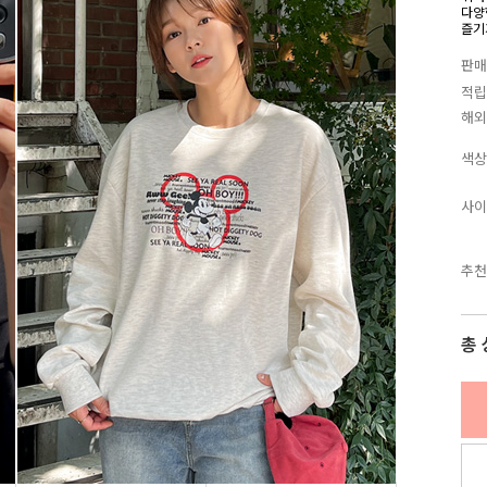
다양
즐기
판매
적립
해외
색상
사이
추천
총 