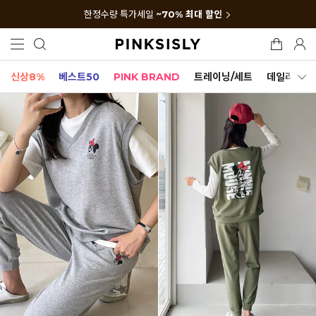
한정수량 특가세일
~70% 최대 할인
신상8%
베스트50
PINK BRAND
트레이닝/세트
데일리세트