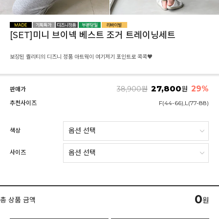
[SET]미니 브이넥 베스트 조거 트레이닝세트
보장된 퀄리티의 디즈니 정품 아트웍이 여기저기 포인트로 콕콕♥
27,800
29
%
38,900
원
원
판매가
추천사이즈
F(44-66),L(77-88)
색상
사이즈
0
총 상품 금액
원