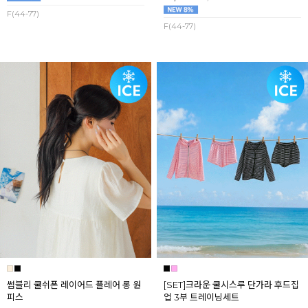
F(44-77)
F(44-77)
썸블리 쿨쉬폰 레이어드 플레어 롱 원
[SET]크라운 쿨시스루 단가라 후드집
피스
업 3부 트레이닝세트