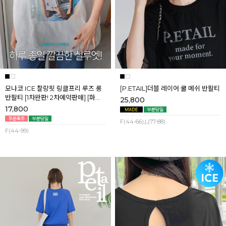
모나코 ICE 찰랑핏 링클프리 루즈 롱
[P.ETAIL]더블 레이어 쿨 메쉬 반팔티
반팔티 [1차완판! 2차예약판매] [화이
25,800
트] 8월둘째주 순차배송
17,800
F(44-66),L(77-88)
F(44-99)