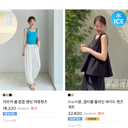
아르카 쿨 쫀쫀 밴딩 하렘팬츠
the시원_셀리쿨 훌라인 와이드 팬츠
세트
18,220
8%
19,800
22,820
8%
24,800
F(44-99)
F(44-77)