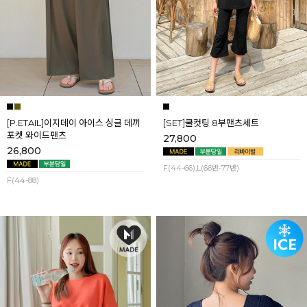
[P.ETAIL]이지데이 아이스 싱글 데끼
[SET]쿨컷팅 8부팬츠세트
포켓 와이드팬츠
27,800
26,800
F(44-66),L(66반-77반)
F(44-88)