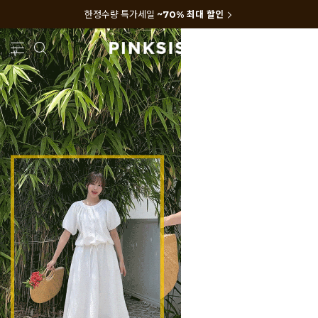
한정수량 특가세일
~70% 최대 할인