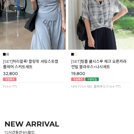
[SET]허리잘록! 찰랑핏 셔링스트랩
[SET]팀플 쿨시스루 체크 오픈카라
플레어 스커트세트
언발 블라우스+나시세트
32,800
19,800
F(44-77)
나시 F(44-66) ,블라우스 F(44-77)
NEW ARRIVAL
72시간동안 8%할인