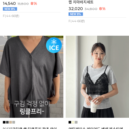
랩 치마바지세트
14,540
8%
15,800
32,020
8%
34,800
F(44-66반)
F(44-66반)