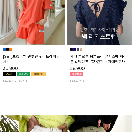
[SET]포켓라벨 맨투맨 4부 트레이닝
제냐 쿨요루 링클프리 날개소매 백리
세트
본 멜빵팬츠 [3차완판! 4차예약판매]
[네이비] 8월셋째주 순차배송
30,800
28,900
F(44-66),L(77-88)
F(44-77)