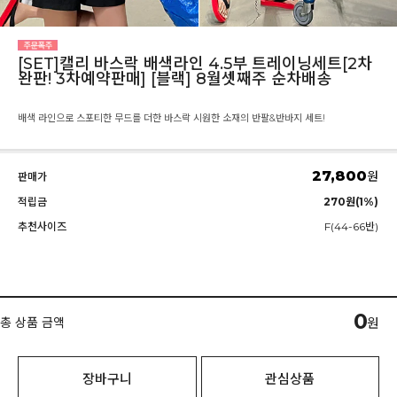
[SET]캘리 바스락 배색라인 4.5부 트레이닝세트[2차
완판! 3차예약판매] [블랙] 8월셋째주 순차배송
배색 라인으로 스포티한 무드를 더한 바스락 시원한 소재의 반팔&반바지 세트!
27,800
원
판매가
적립금
270원(1%)
추천사이즈
F(44-66반)
0
총 상품 금액
원
장바구니
관심상품