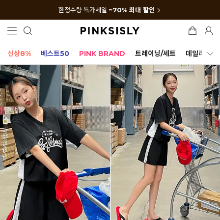
한정수량 특가세일
~70% 최대 할인
신상8%
베스트50
PINK BRAND
트레이닝/세트
데일리세트