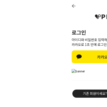
로그인
아이디와 비밀번호 입력하
카카오로 1초 만에 로그인
카카오
신상8%
베스트50
PINK BRAND
트레이닝/세트
기존 회원이세요?