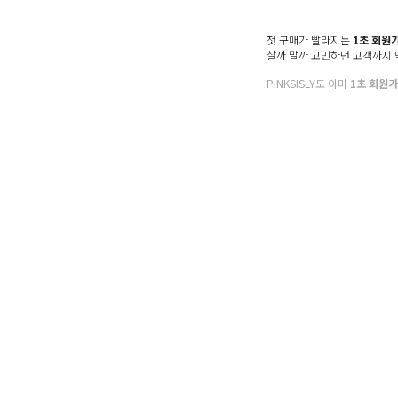
첫 구매가 빨라지는
1초 회원
살까 말까 고민하던 고객까지
PINKSISLY도 이미
1초 회원