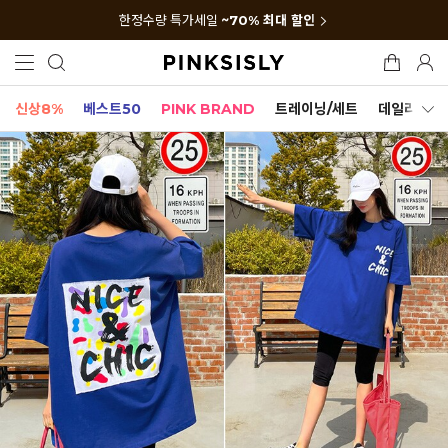
한정수량 특가세일
~70% 최대 할인
신상8%
베스트50
PINK BRAND
트레이닝/세트
데일리세트