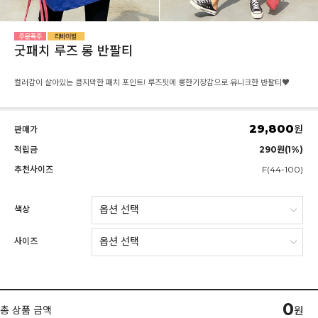
굿패치 루즈 롱 반팔티
컬러감이 살아있는 큼지막한 패치 포인트! 루즈핏에 롱한기장감으로 유니크한 반팔티♥
29,800
원
판매가
적립금
290원(1%)
추천사이즈
F(44-100)
색상
사이즈
0
총 상품 금액
원