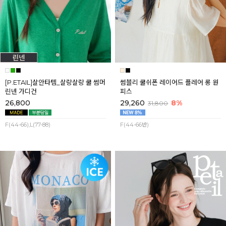
[P.ETAIL]살안타템_살랑살랑 쿨 썸머
썸블리 쿨쉬폰 레이어드 플레어 롱 원
린넨 가디건
피스
26,800
29,260
8%
31,800
F(44-66),L(77-88)
F(44-66반)