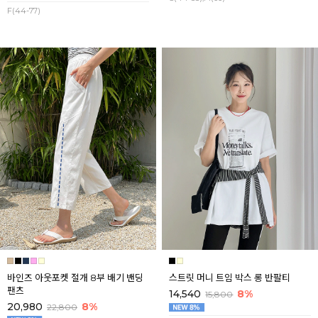
F(44-77)
바인즈 아웃포켓 절개 8부 배기 밴딩
스트릿 머니 트임 박스 롱 반팔티
팬츠
14,540
8%
15,800
20,980
8%
22,800