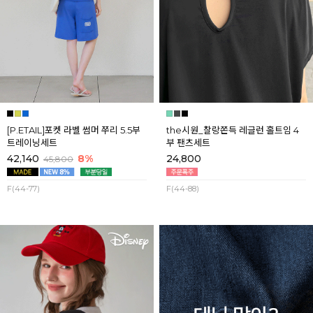
[P.ETAIL]포켓 라벨 썸머 쭈리 5.5부
the시원_찰랑쫀득 레글런 홀트임 4
트레이닝세트
부 팬츠세트
42,140
8%
24,800
45,800
F(44-77)
F(44-88)