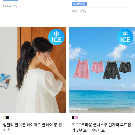
F(44-77)
F(44-77)
썸블리 쿨쉬폰 레이어드 플레어 롱 원
[SET]크라운 쿨시스루 단가라 후드집
피스
업 3부 트레이닝세트