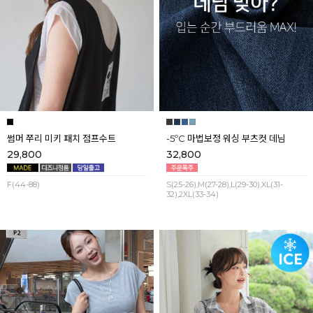
썸머 쭈리 미키 패치 점프수트
-5ºC 마법보정 워싱 부츠컷 데님
29,800
32,800
F(44-88)
S(25-26),M(27-28),L(29-30),XL(31-
32),2XL(33-34)