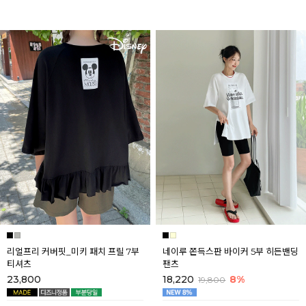
리얼프리 커버핏_미키 패치 프릴 7부
네이루 쫀득스판 바이커 5부 히든밴딩
티셔츠
팬츠
23,800
18,220
8%
19,800