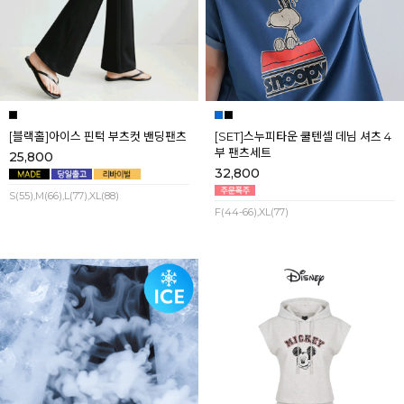
[블랙홀]아이스 핀턱 부츠컷 밴딩팬츠
[SET]스누피타운 쿨텐셀 데님 셔츠 4
부 팬츠세트
25,800
32,800
S(55),M(66),L(77),XL(88)
F(44-66),XL(77)