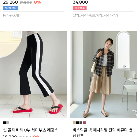
29,260
8%
34,800
31,800
F(44-66반)
상의_F(44-88),하의_F(44-77)
썬 골지 배색 8부 세미부츠 레깅스
바스락쿨 백 패치라벨 핀턱 버뮤다 밴
딩팬츠