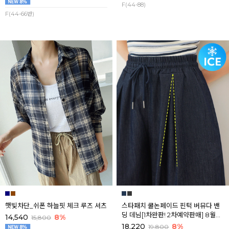
F(44-88)
F(44-66반)
햇빛차단_쉬폰 하늘핏 체크 루즈 셔츠
스타패치 쿨논페이드 핀턱 버뮤다 밴
딩 데님[1차완판! 2차예약판매] 8월셋
14,540
8%
15,800
째주 순차배송
18,220
8%
19,800