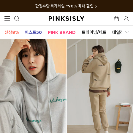
한정수량 특가세일
~70% 최대 할인
신상8%
베스트50
PINK BRAND
트레이닝/세트
데일리세트