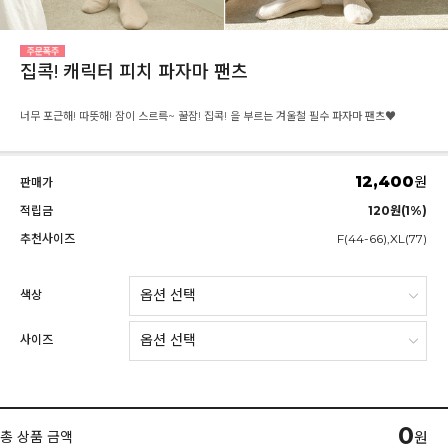
집콕! 캐릭터 피치 파자마 팬츠
너무 포근해! 따뜻해! 잠이 스르륵~ 꿀잠! 집콕! 을 부르는 겨울철 필수 파자마 팬츠♥
12,400
원
판매가
적립금
120원(1%)
추천사이즈
F(44-66),XL(77)
색상
사이즈
0
총 상품 금액
원