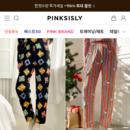
한정수량 특가세일
~70% 최대 할인
신상8%
베스트50
PINK BRAND
트레이닝/세트
데일리세트