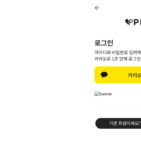
로그인
아이디와 비밀번호 입력하
카카오로 1초 만에 로그인
카카오
신상8%
베스트50
PINK BRAND
트레이닝/세트
기존 회원이세요?