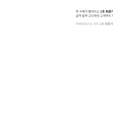
첫 구매가 빨라지는
1초 회원
살까 말까 고민하던 고객까지
PINKSISLY도 이미
1초 회원