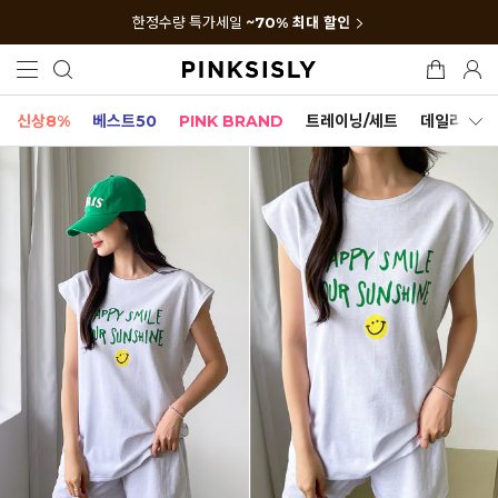
한정수량 특가세일
~70% 최대 할인
신상8%
베스트50
PINK BRAND
트레이닝/세트
데일리세트