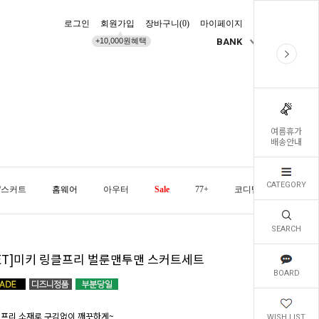
로그인
회원가입
장바구니(
0
)
마이페이지
배송조회
+10,000원혜택
BANK
KR
여름휴가
배송안내
CATEGORY
/스커트
홈웨어
아우터
Sale
77+
코디템
오늘발
SEARCH
SET]미키 링클프리 벌룬맨투맨 스커트세트
BOARD
 프리 소재로 구김없이 깨끗하게~
WISH LIST