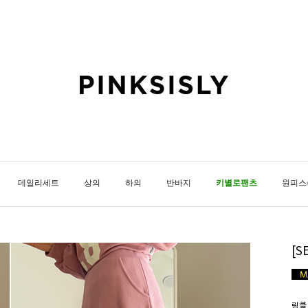
데일리세트
상의
하의
반바지
키별로팬츠
원피스
[
링클