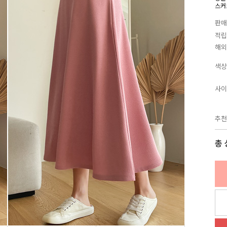
스커
판매
적립
해외
색상
사이
추천
총 