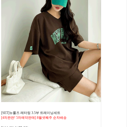
[SET]뉴룰즈 레터링 3.5부 트레이닝세트
[4차완판! 5차예약판매] 8월셋째주 순차배송