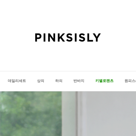
데일리세트
상의
하의
반바지
키별로팬츠
원피스