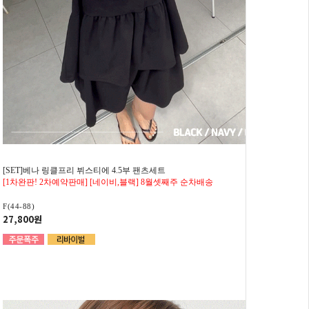
[SET]베나 링클프리 뷔스티에 4.5부 팬츠세트
[1차완판! 2차예약판매] [네이비,블랙] 8월셋째주 순차배송
F(44-88)
27,800원