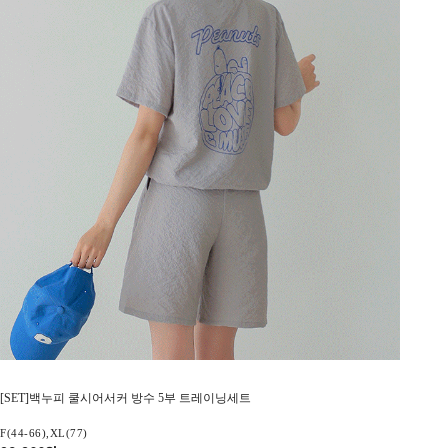
[SET]백누피 쿨시어서커 방수 5부 트레이닝세트
F(44-66),XL(77)