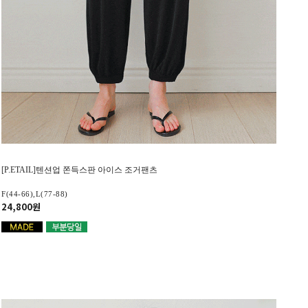
[P.ETAIL]텐션업 쫀득스판 아이스 조거팬츠
F(44-66),L(77-88)
24,800원