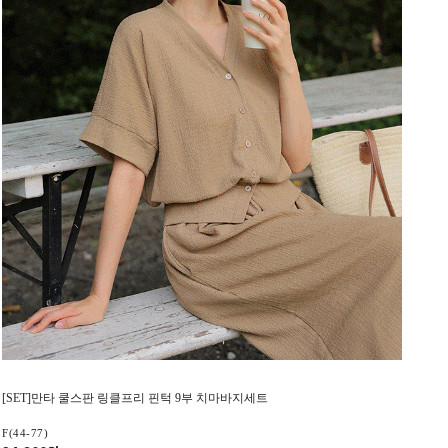
[SET]만타 쿨스판 링클프리 핀턱 9부 치마바지세트
F(44-77)