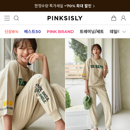
한정수량 특가세일
~70% 최대 할인
신상8%
베스트50
PINK BRAND
트레이닝/세트
데일리세트