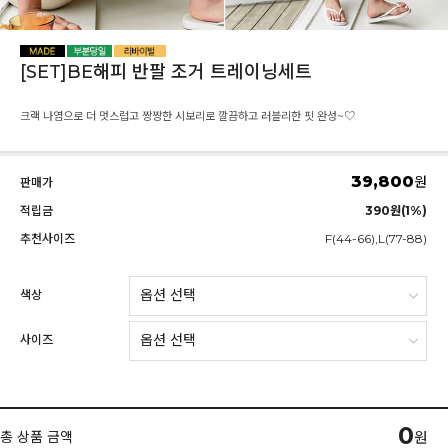
[SET]BE해피 반팔 조거 트레이닝세트
크랙 나염으로 더 멋스럽고 짱짱한 시보리로 깔끔하고 러블리한 핏 완성~♡
39,800
원
판매가
적립금
390원(1%)
추천사이즈
F(44-66),L(77-88)
색상
사이즈
0
총 상품 금액
원