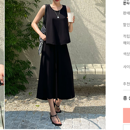
쫀득
판매
할인
적립
해외
색상
사이
추천
총 