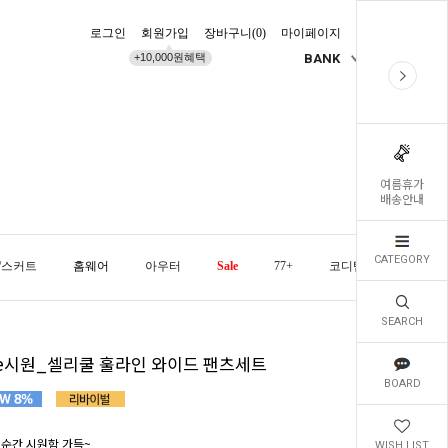
로그인
회원가입
장바구니(
0
)
마이페이지
배송조회
+10,000원혜택
BANK
KR
여름휴가
배송안내
CATEGORY
/스커트
홈웨어
아우터
Sale
77+
코디템
오늘발
SEARCH
he시원_셀리쿨 훌라인 와이드 팬츠세트
BOARD
 순간 시원함 가득~
WISH LIST