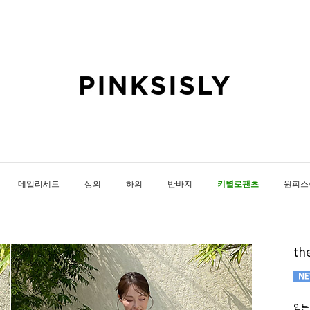
데일리세트
상의
하의
반바지
키별로팬츠
원피스
t
입는