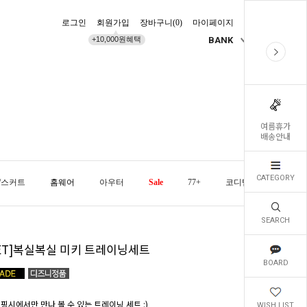
로그인
회원가입
장바구니(
0
)
마이페이지
배송조회
+10,000원혜택
BANK
KR
여름휴가
배송안내
CATEGORY
/스커트
홈웨어
아우터
Sale
77+
코디템
오늘발
SEARCH
SET]복실복실 미키 트레이닝세트
BOARD
 핑시에서만 만나 볼 수 있는 트레이닝 세트 :)
WISH LIST