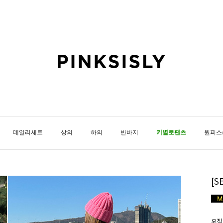
데일리세트
상의
하의
반바지
키별로팬츠
원피스
[
오직