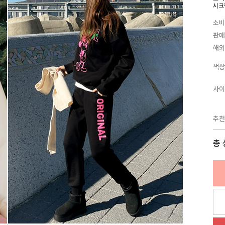
시크
소비
판매
해외
색상
사이
추천
총 