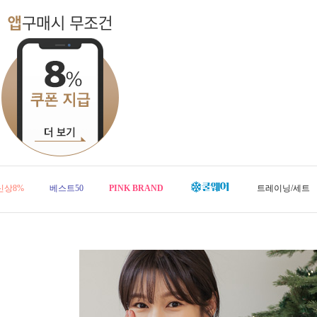
신상8%
베스트50
PINK BRAND
트레이닝/세트