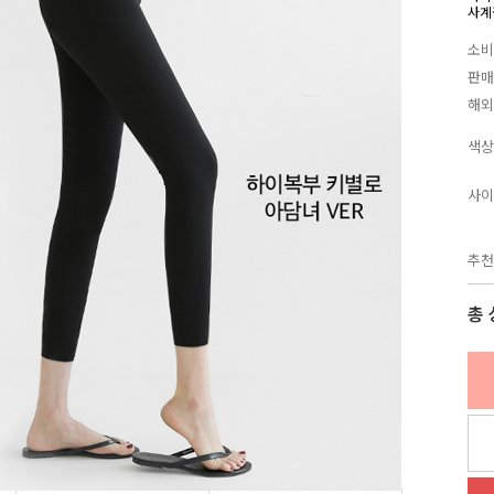
사계
소비
판매
해외
색상
사이
추천
총 