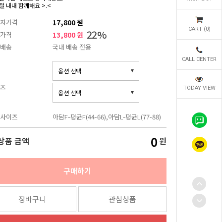
절 내내 함께해요 >.<
자가격
17,800
원
CART (
0
)
22
%
가격
13,800 원
배송
국내 배송 전용
CALL CENTER
즈
TODAY VIEW
사이즈
아담F-평균F(44-66),아담L-평균L(77-88)
0
상품 금액
원
구매하기
장바구니
관심상품