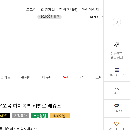
로그인
회원가입
장바구니(
0
)
마이페이지
배송조회
+10,000원혜택
BANK
KR
여름휴가
배송안내
CATEGORY
/스커트
홈웨어
아우터
Sale
77+
코디템
오늘발
SEARCH
살쏘옥 하이복부 키별로 레깅스
BOARD
돌아온 베스트 핑시레깅스!
WISH LIST