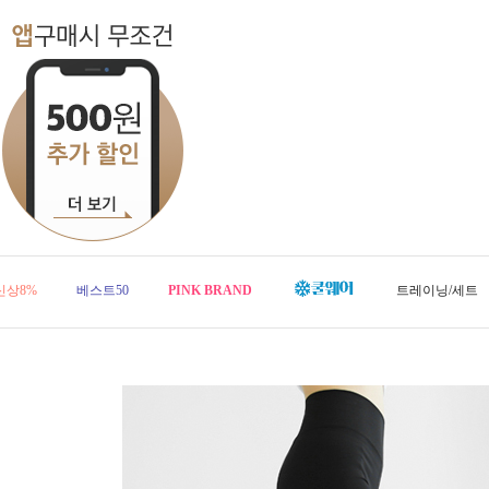
신상8%
베스트50
PINK BRAND
트레이닝/세트