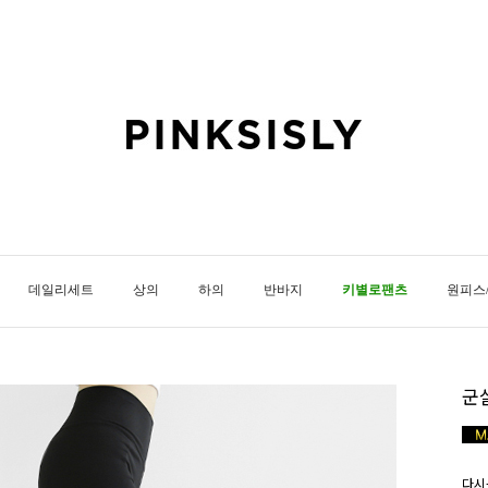
데일리세트
상의
하의
반바지
키별로팬츠
원피스
군
다시