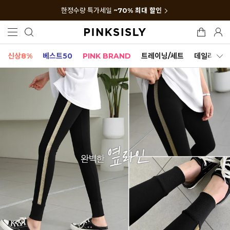
한정수량 특가세일
~70% 최대 할인
신상8%
베스트50
PINK BRAND
트레이닝/세트
데일리세트