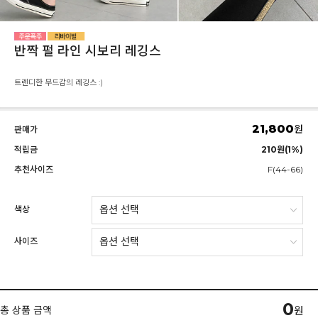
반짝 펄 라인 시보리 레깅스
트렌디한 무드감의 레깅스 :)
21,800
원
판매가
적립금
210원(1%)
추천사이즈
F(44-66)
색상
사이즈
0
총 상품 금액
원