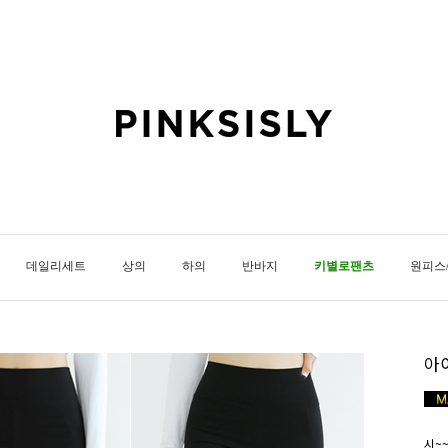
데일리세트
상의
하의
반바지
키별로팬츠
원피스
아
시~