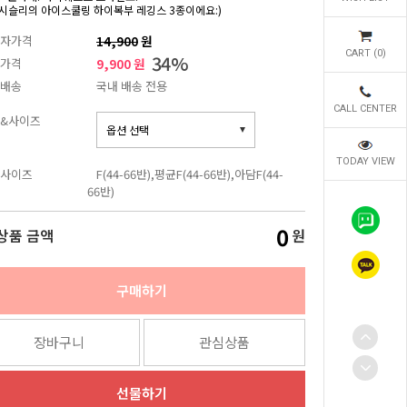
시슬리의 아이스쿨링 하이복부 레깅스 3종이에요:)
자가격
14,900
원
CART (
0
)
34
%
가격
9,900 원
배송
국내 배송 전용
CALL CENTER
&사이즈
TODAY VIEW
사이즈
F(44-66반),평균F(44-66반),아담F(44-
66반)
0
상품 금액
원
구매하기
장바구니
관심상품
선물하기