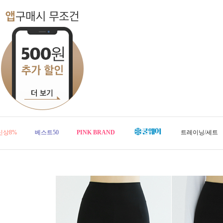
신상8%
베스트50
PINK BRAND
트레이닝/세트