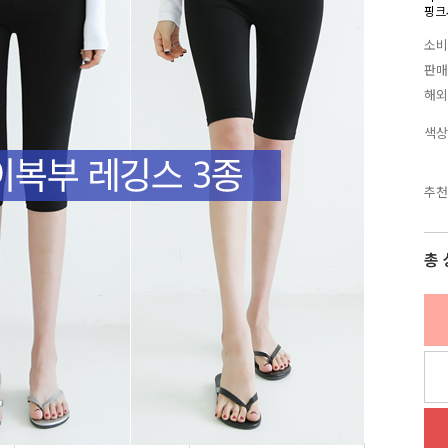
핑크
소비
판매
해외
색상
추천
총 