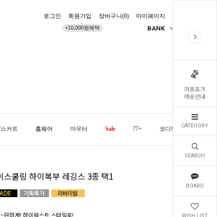
로그인
회원가입
장바구니(
0
)
마이페이지
배송조회
+10,000원혜택
BANK
KR
여름휴가
배송안내
CATEGORY
/스커트
홈웨어
아우터
Sale
77+
코디템
오늘발
SEARCH
이스쿨링 하이복부 레깅스 3종 택1
BOARD
~~원하게! 하이웨스트 스타일로!
WISH LIST