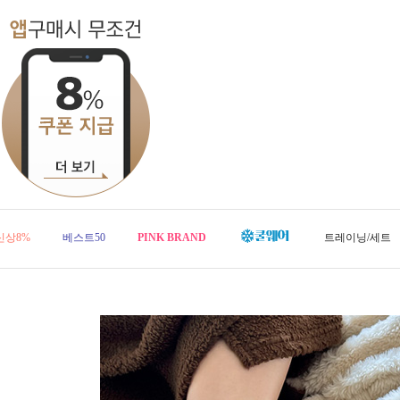
신상8%
베스트50
PINK BRAND
트레이닝/세트