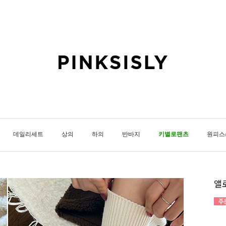
데일리세트
상의
하의
반바지
키별로팬츠
원피스
앨