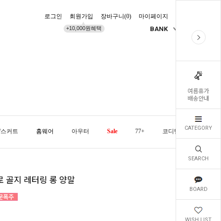
로그인
회원가입
장바구니(
0
)
마이페이지
배송조회
+10,000원혜택
BANK
KR
여름휴가
배송안내
CATEGORY
/스커트
홈웨어
아우터
Sale
77+
코디템
오늘발
SEARCH
로 골지 레터링 롱 양말
BOARD
WISH LIST