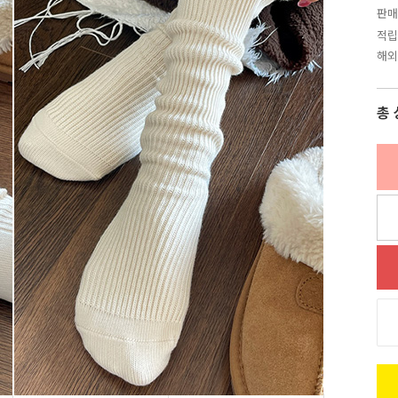
판매
적립
해외
총 