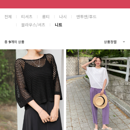
전체
티셔츠
롱티
나시
맨투맨/후드
블라우스/셔츠
니트
총
9
개의 상품