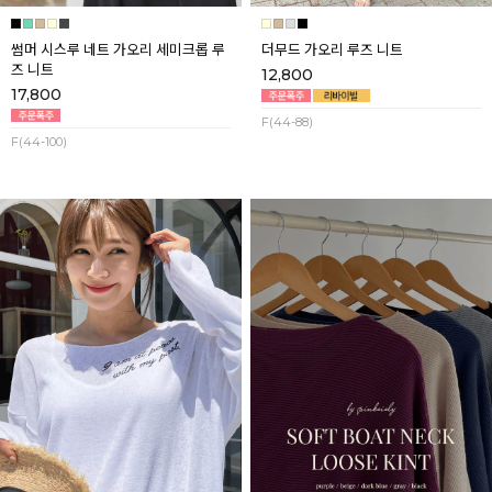
썸머 시스루 네트 가오리 세미크롭 루
더무드 가오리 루즈 니트
즈 니트
12,800
17,800
F(44-88)
F(44-100)