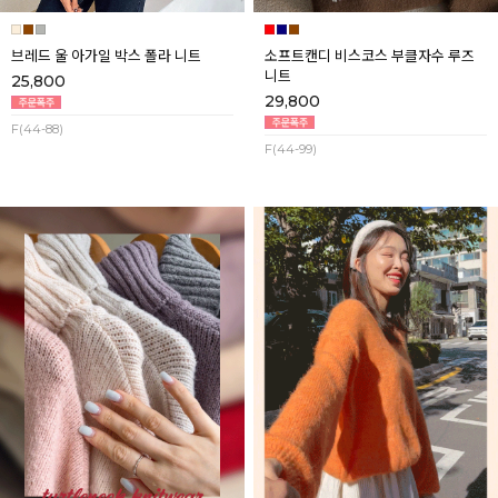
브레드 울 아가일 박스 폴라 니트
소프트캔디 비스코스 부클자수 루즈
니트
25,800
29,800
F(44-88)
F(44-99)