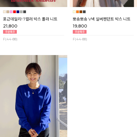
포근데일리! 7컬러 박스 폴라 니트
뽀송뽀송 V넥 실버펜던트 박스 니트
21,800
19,800
F(44-88)
F(44-88)