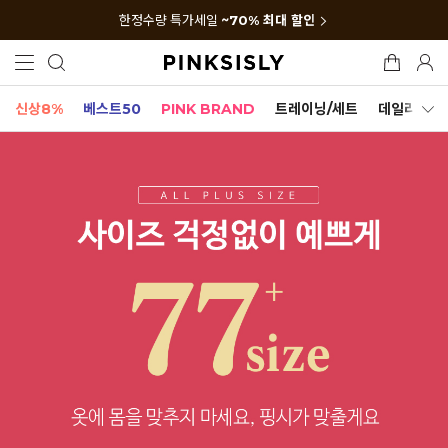
한정수량 특가세일
~70% 최대 할인
신상8%
베스트50
PINK BRAND
트레이닝/세트
데일리세트